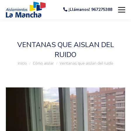
¡Llámanos! 967275388
VENTANAS QUE AISLAN DEL
RUIDO
Estás aquí:
Inicio
Cómo aislar
Ventanas que aislan del ruido