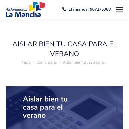
¡Llámanos! 967275388
AISLAR BIEN TU CASA PARA EL
VERANO
Estás aquí:
Inicio
Cómo aislar
Aislar bien tu casa para…