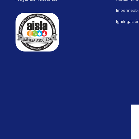
Impermeabil
Ignifugació