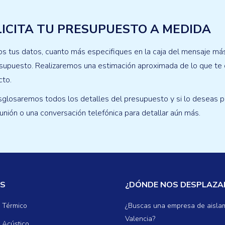
ICITA TU PRESUPUESTO A MEDIDA
s tus datos, cuanto más especifiques en la caja del mensaje má
supuesto. Realizaremos una estimación aproximada de lo que te c
cto.
sglosaremos todos los detalles del presupuesto y si lo deseas
unión o una conversación telefónica para detallar aún más.
OS
¿DÓNDE NOS DESPLAZ
 Térmico
¿Buscas una empresa de aisla
Valencia?
 Acústico