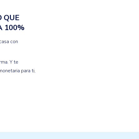
O QUE
A 100%
 casa con
rma. Y te
onetaria para ti,