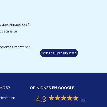
s aproximado será
ostaría tu
 podemos mantener
Solicita tu presupuesto
AMOS?
OPINIONES EN GOOGLE
4,9
mientos en
98