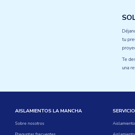
SOL
Déjano
tu pre
proye
Te de
una re
AISLAMIENTOS LA MANCHA
SERVICI
Sobre nosotros
Aislamiento
Preguntas frecuentes
Aislamiento