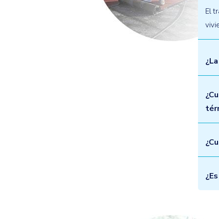
El t
vivi
¿La
¿Cu
tér
¿Cu
¿Es