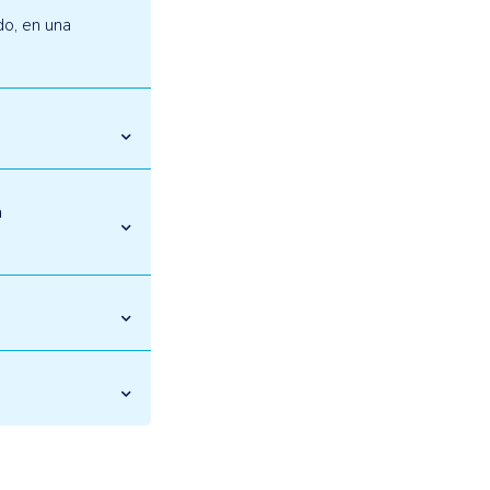
do, en una
a