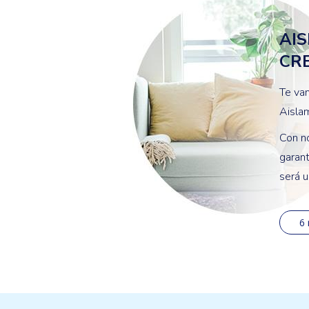
AIS
CRE
Te vam
Aisla
Con no
garant
será u
6 