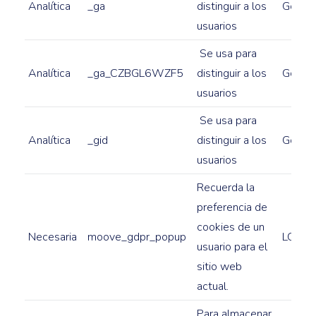
Analítica
_ga
distinguir a los
Google
usuarios
Se usa para
Analítica
_ga_CZBGL6WZF5
distinguir a los
Google
usuarios
Se usa para
Analítica
_gid
distinguir a los
Google
usuarios
Recuerda la
preferencia de
cookies de un
Necesaria
moove_gdpr_popup
LCHPR
usuario para el
sitio web
actual.
Para almacenar