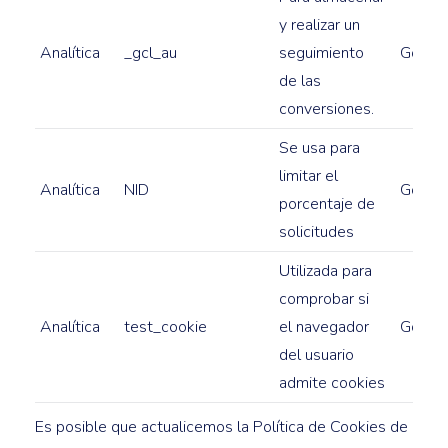
y realizar un
Analítica
_gcl_au
seguimiento
Googl
de las
conversiones.
Se usa para
limitar el
Analítica
NID
Google
porcentaje de
solicitudes
Utilizada para
comprobar si
Analítica
test_cookie
el navegador
Google
del usuario
admite cookies
Es posible que actualicemos la Política de Cookies de