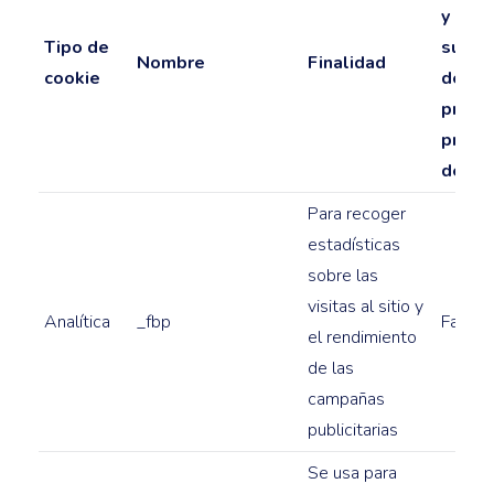
y enla
Tipo de
su pol
Nombre
Finalidad
cookie
de
privac
prote
de da
Para recoger
estadísticas
sobre las
visitas al sitio y
Analítica
_fbp
Faceb
el rendimiento
de las
campañas
publicitarias
Se usa para