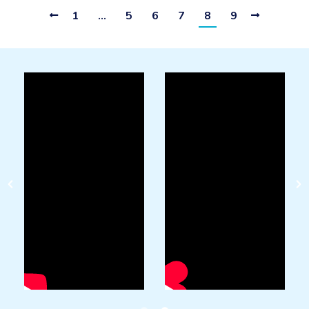
1
…
5
6
7
8
9
AISLAMIENTOS LA MANCHA