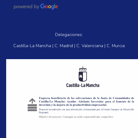
Delegaciones:
Castilla-La Mancha | C. Madrid | C. Valenciana | C. Murcia