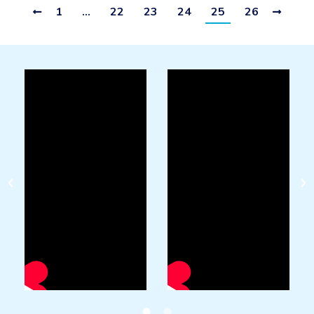
1
…
22
23
24
25
26
AISLAMIENTOS LA MANCHA