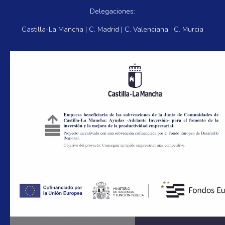
Delegaciones:
Castilla-La Mancha | C. Madrid | C. Valenciana | C. Murcia