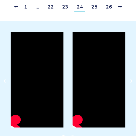
1
…
22
23
24
25
26
AISLAMIENTOS LA MANCHA