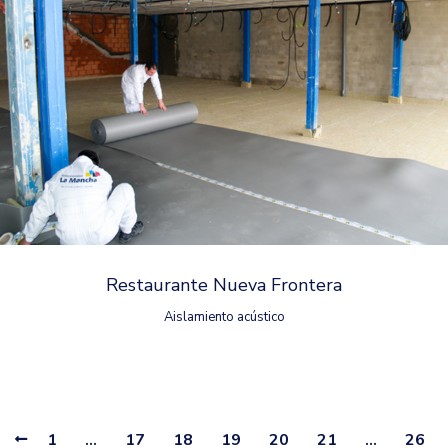
Restaurante Nueva Frontera
Aislamiento acústico
1
…
17
18
19
20
21
…
26