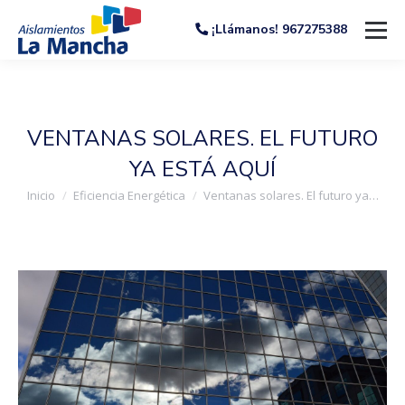
¡Llámanos! 967275388
VENTANAS SOLARES. EL FUTURO
YA ESTÁ AQUÍ
Estás aquí:
Inicio
Eficiencia Energética
Ventanas solares. El futuro ya…