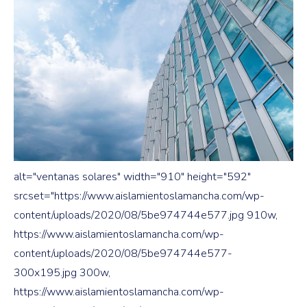
alt="ventanas solares" width="910" height="592"
srcset="https://www.aislamientoslamancha.com/wp-
content/uploads/2020/08/5be974744e577.jpg 910w,
https://www.aislamientoslamancha.com/wp-
content/uploads/2020/08/5be974744e577-
300x195.jpg 300w,
https://www.aislamientoslamancha.com/wp-