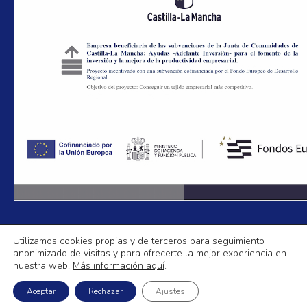
Utilizamos cookies propias y de terceros para seguimiento
anonimizado de visitas y para ofrecerte la mejor experiencia en
Aislamientos La Mancha
nuestra web.
Más información aquí
.
Política de Privacidad
|
Aviso legal
|
Política de Cookies
|
Mapa Web
Aceptar
Rechazar
Ajustes