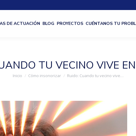
AS DE ACTUACIÓN
BLOG
PROYECTOS
CUÉNTANOS TU PROB
CUANDO TU VECINO VIVE EN
Estás aquí:
Inicio
Cómo insonorizar
Ruido: Cuando tu vecino vive…