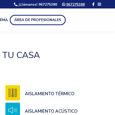
¡Llámanos! 967275388
967275388
LEMA
ÁREA DE PROFESIONALES
 TU CASA
AISLAMIENTO TÉRMICO
AISLAMIENTO ACÚSTICO