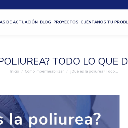
AS DE ACTUACIÓN
BLOG
PROYECTOS
CUÉNTANOS TU PROB
 POLIUREA? TODO LO QUE 
Estás aquí:
Inicio
Cómo impermeabilizar
¿Qué es la poliurea? Todo…