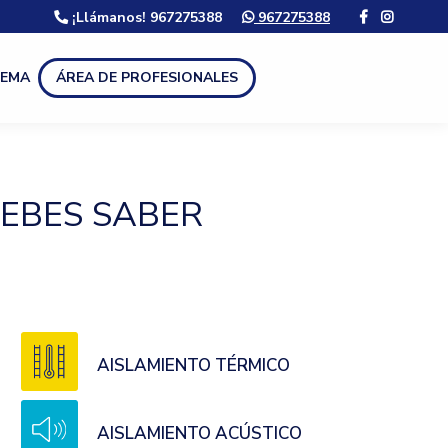
¡Llámanos! 967275388
967275388
LEMA
ÁREA DE PROFESIONALES
DEBES SABER
AISLAMIENTO TÉRMICO
AISLAMIENTO ACÚSTICO