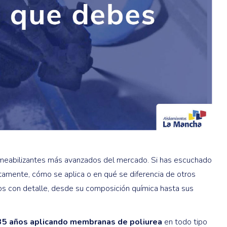
rmeabilizantes más avanzados del mercado. Si has escuchado
ctamente, cómo se aplica o en qué se diferencia de otros
mos con detalle, desde su composición química hasta sus
35 años aplicando membranas de poliurea
en todo tipo