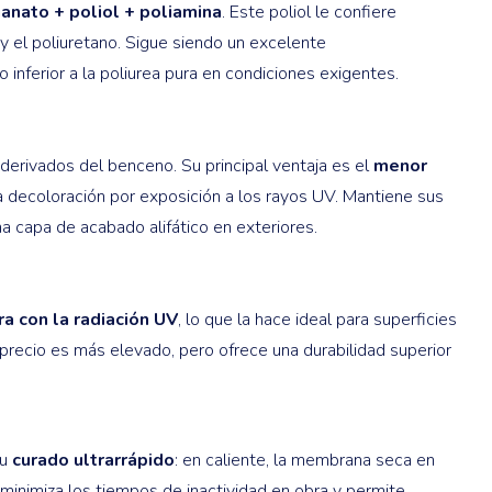
ianato + poliol + poliamina
. Este poliol le confiere
y el poliuretano. Sigue siendo un excelente
 inferior a la poliurea pura en condiciones exigentes.
 derivados del benceno. Su principal ventaja es el
menor
ta decoloración por exposición a los rayos UV. Mantiene sus
 capa de acabado alifático en exteriores.
a con la radiación UV
, lo que la hace ideal para superficies
 precio es más elevado, pero ofrece una durabilidad superior
su
curado ultrarrápido
: en caliente, la membrana seca en
 minimiza los tiempos de inactividad en obra y permite