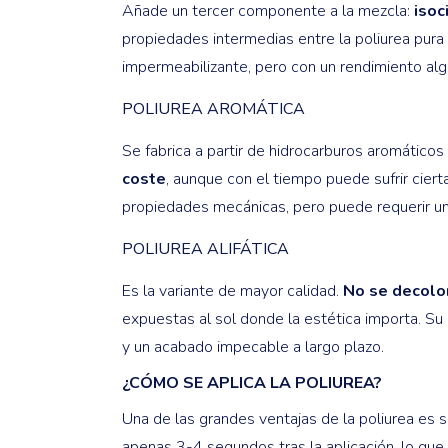
Añade un tercer componente a la mezcla:
isoc
propiedades intermedias entre la poliurea pura 
impermeabilizante, pero con un rendimiento algo
POLIUREA AROMÁTICA
Se fabrica a partir de hidrocarburos aromáticos
coste
, aunque con el tiempo puede sufrir cier
propiedades mecánicas, pero puede requerir una
POLIUREA ALIFÁTICA
Es la variante de mayor calidad.
No se decolor
expuestas al sol donde la estética importa. Su
y un acabado impecable a largo plazo.
¿CÓMO SE APLICA LA POLIUREA?
Una de las grandes ventajas de la poliurea es 
apenas 3-4 segundos tras la aplicación, lo que