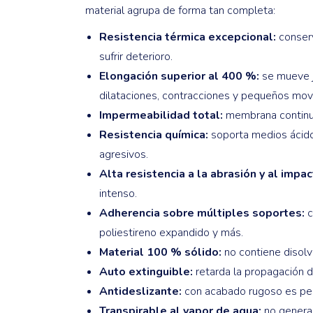
material agrupa de forma tan completa:
Resistencia térmica excepcional:
conserv
sufrir deterioro.
Elongación superior al 400 %:
se mueve ju
dilataciones, contracciones y pequeños movi
Impermeabilidad total:
membrana continua 
Resistencia química:
soporta medios ácido
agresivos.
Alta resistencia a la abrasión y al impac
intenso.
Adherencia sobre múltiples soportes:
c
poliestireno expandido y más.
Material 100 % sólido:
no contiene disolv
Auto extinguible:
retarda la propagación d
Antideslizante:
con acabado rugoso es per
Transpirable al vapor de agua:
no genera 