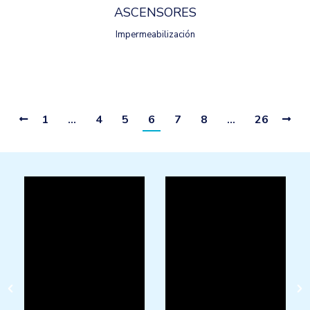
ASCENSORES
Impermeabilización
1
…
4
5
6
7
8
…
26