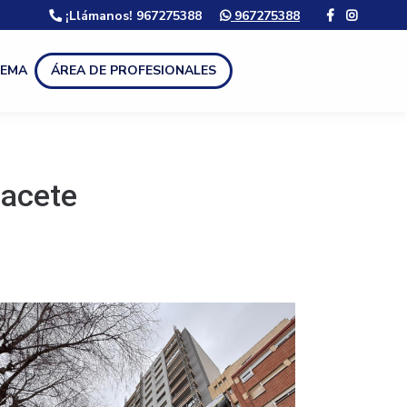
¡Llámanos! 967275388
967275388
LEMA
ÁREA DE PROFESIONALES
bacete