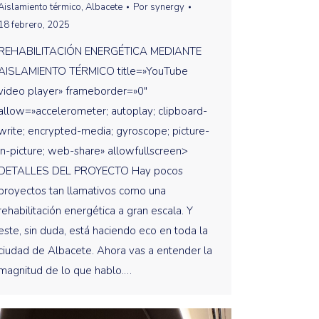
Aislamiento térmico
,
Albacete
Por
synergy
18 febrero, 2025
REHABILITACIÓN ENERGÉTICA MEDIANTE
AISLAMIENTO TÉRMICO title=»YouTube
video player» frameborder=»0″
allow=»accelerometer; autoplay; clipboard-
write; encrypted-media; gyroscope; picture-
in-picture; web-share» allowfullscreen>
DETALLES DEL PROYECTO Hay pocos
proyectos tan llamativos como una
rehabilitación energética a gran escala. Y
este, sin duda, está haciendo eco en toda la
ciudad de Albacete. Ahora vas a entender la
magnitud de lo que hablo.…