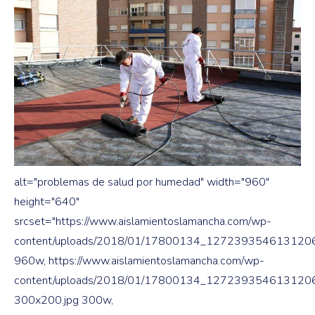
alt="problemas de salud por humedad" width="960"
height="640"
srcset="https://www.aislamientoslamancha.com/wp-
content/uploads/2018/01/17800134_12723935461312
960w, https://www.aislamientoslamancha.com/wp-
content/uploads/2018/01/17800134_12723935461312
300x200.jpg 300w,