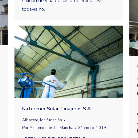
calidad de vida de sus propietarios. Si
todavía no…
Naturener Solar Tinajeros S.A.
Albacete
,
Ignifugación
Por
Aislamientos La Mancha
31 enero, 2019