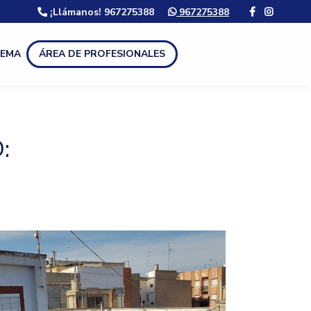
¡Llámanos! 967275388
967275388
LEMA
ÁREA DE PROFESIONALES
: