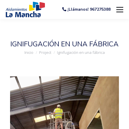
¡Llámanos! 967275388
IGNIFUGACIÓN EN UNA FÁBRICA
Estás aquí:
Inicio
Project
Ignifugación en una fábrica