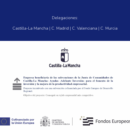
Delegaciones:
Castilla-La Mancha | C. Madrid | C. Valenciana | C. Murcia