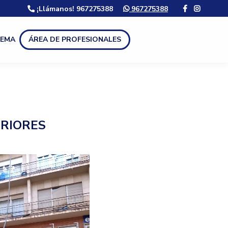
¡Llámanos! 967275388
967275388
LEMA
ÁREA DE PROFESIONALES
ERIORES