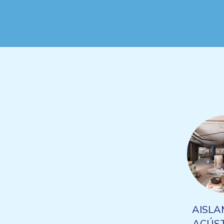
AISLA
ACÚST