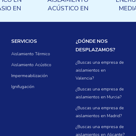
SIO EN
ACÚSTICO EN
MEDI
CETE:
EIFFAGE
AISLA
ROL DE
SISTEMAS
TÉR
 Y RUIDO
SERVICIOS
¿DÓNDE NOS
REO
DESPLAZAMOS?
Aislamiento Térmico
¿Buscas una empresa de
Aislamiento Acústico
aislamientos en
Impermeabilización
Valencia?
Ignifugación
¿Buscas una empresa de
aislamientos en Murcia?
¿Buscas una empresa de
aislamientos en Madrid?
¿Buscas una empresa de
aislamientos en Alicante?