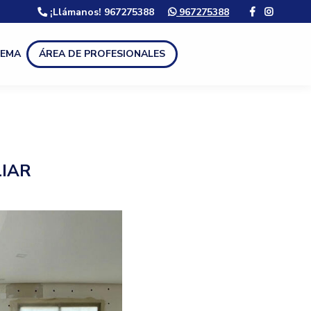
¡Llámanos! 967275388
967275388
LEMA
ÁREA DE PROFESIONALES
LIAR