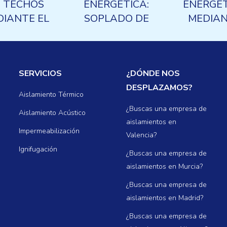
 TECHOS
ENERGÉTICA:
ENERGÉ
DIANTE EL
SOPLADO DE
MEDIA
PLADO DE
LANA DE ROCA
AISLAMI
A DE ROCA
Y ESPUMA DE
TÉRMI
POLIURETANO
SERVICIOS
¿DÓNDE NOS
DESPLAZAMOS?
Aislamiento Térmico
¿Buscas una empresa de
Aislamiento Acústico
aislamientos en
Impermeabilización
Valencia?
Ignifugación
¿Buscas una empresa de
aislamientos en Murcia?
¿Buscas una empresa de
aislamientos en Madrid?
¿Buscas una empresa de