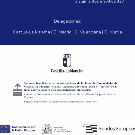
aislamientos en Alicante?
Delegaciones:
Castilla-La Mancha | C. Madrid | C. Valenciana | C. Murcia