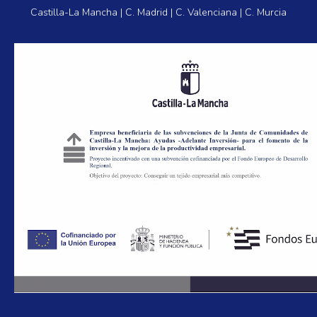
Castilla-La Mancha | C. Madrid | C. Valenciana | C. Murcia