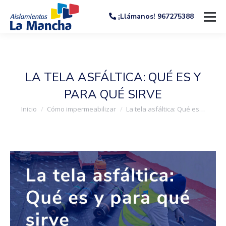
¡Llámanos! 967275388
LA TELA ASFÁLTICA: QUÉ ES Y
PARA QUÉ SIRVE
Estás aquí:
Inicio
Cómo impermeabilizar
La tela asfáltica: Qué es…