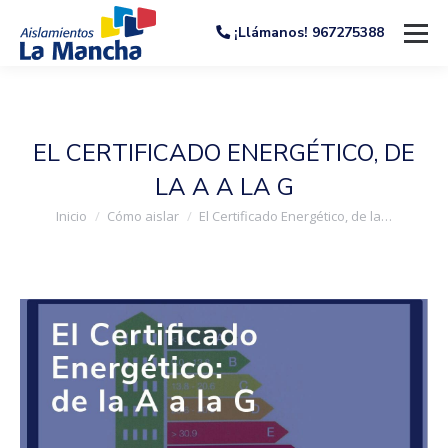
¡Llámanos! 967275388
EL CERTIFICADO ENERGÉTICO, DE
LA A A LA G
Estás aquí:
Inicio
Cómo aislar
El Certificado Energético, de la…