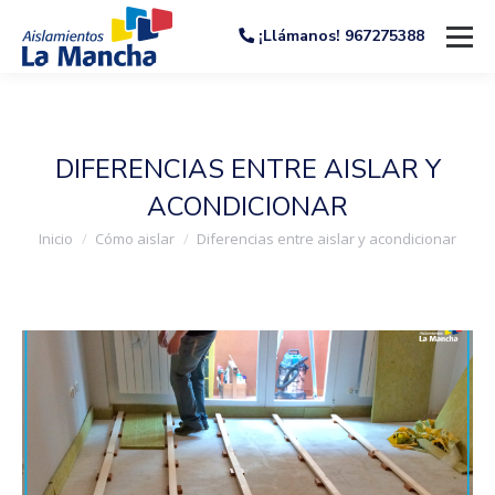
¡Llámanos! 967275388
DIFERENCIAS ENTRE AISLAR Y
ACONDICIONAR
Estás aquí:
Inicio
Cómo aislar
Diferencias entre aislar y acondicionar