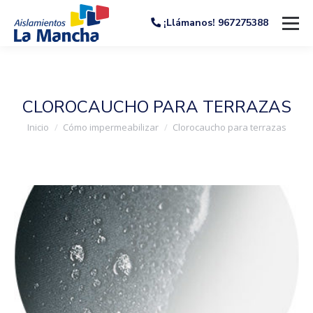
¡Llámanos! 967275388
CLOROCAUCHO PARA TERRAZAS
Estás aquí:
Inicio
Cómo impermeabilizar
Clorocaucho para terrazas