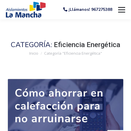
¡Llámanos! 967275388
CATEGORÍA:
Eficiencia Energética
Estás aquí:
Inicio
Categoría "Eficiencia Energética"