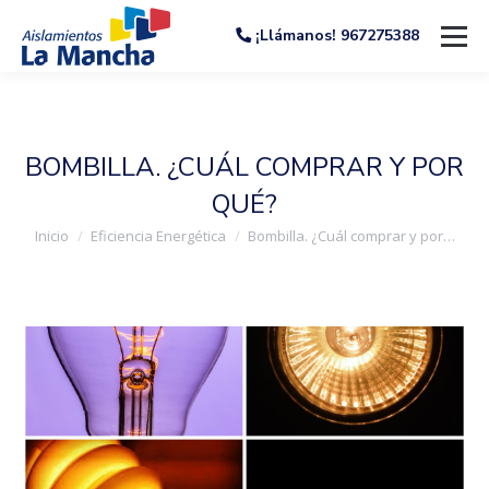
¡Llámanos! 967275388
BOMBILLA. ¿CUÁL COMPRAR Y POR
QUÉ?
Estás aquí:
Inicio
Eficiencia Energética
Bombilla. ¿Cuál comprar y por…