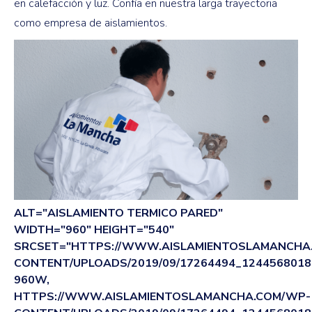
en calefacción y luz. Confía en nuestra larga trayectoria
como empresa de aislamientos.
ALT="AISLAMIENTO TERMICO PARED"
WIDTH="960" HEIGHT="540"
SRCSET="HTTPS://WWW.AISLAMIENTOSLAMANCHA
CONTENT/UPLOADS/2019/09/17264494_1244568018
960W,
HTTPS://WWW.AISLAMIENTOSLAMANCHA.COM/WP-