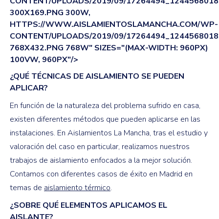
CONTENT/UPLOADS/2019/09/17264494_1244568018
300X169.PNG 300W,
HTTPS://WWW.AISLAMIENTOSLAMANCHA.COM/WP-
CONTENT/UPLOADS/2019/09/17264494_1244568018
768X432.PNG 768W" SIZES="(MAX-WIDTH: 960PX)
100VW, 960PX"/>
¿QUÉ TÉCNICAS DE AISLAMIENTO SE PUEDEN
APLICAR?
En función de la naturaleza del problema sufrido en casa,
existen diferentes métodos que pueden aplicarse en las
instalaciones. En Aislamientos La Mancha, tras el estudio y
valoración del caso en particular, realizamos nuestros
trabajos de aislamiento enfocados a la mejor solución.
Contamos con diferentes casos de éxito en Madrid en
temas de
aislamiento térmico
.
¿SOBRE QUÉ ELEMENTOS APLICAMOS EL
AISLANTE?