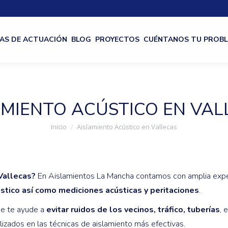
AS DE ACTUACIÓN
BLOG
PROYECTOS
CUÉNTANOS TU PROB
AMIENTO ACÚSTICO EN VAL
Estás aquí:
Inicio
Aislamiento Acústico en Vallecas
Vallecas?
En Aislamientos La Mancha contamos con amplia expe
ústico así como mediciones acústicas y peritaciones
.
ue te ayude a
evitar ruidos de los vecinos, tráfico, tuberías
, 
lizados en las técnicas de aislamiento más efectivas.