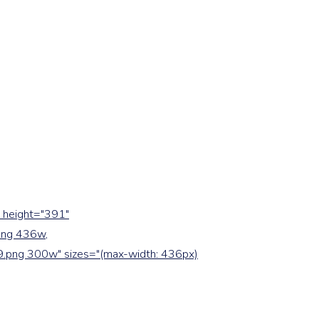
" height="391"
png 436w,
9.png 300w" sizes="(max-width: 436px)