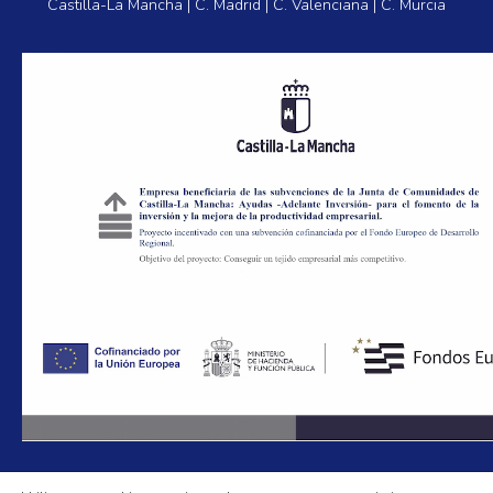
Castilla-La Mancha | C. Madrid | C. Valenciana | C. Murcia