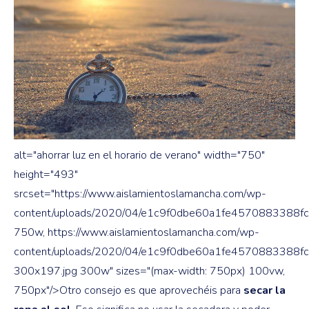
alt="ahorrar luz en el horario de verano" width="750"
height="493"
srcset="https://www.aislamientoslamancha.com/wp-
content/uploads/2020/04/e1c9f0dbe60a1fe4570883388fc
750w, https://www.aislamientoslamancha.com/wp-
content/uploads/2020/04/e1c9f0dbe60a1fe4570883388f
300x197.jpg 300w" sizes="(max-width: 750px) 100vw,
750px"/>Otro consejo es que aprovechéis para
secar la