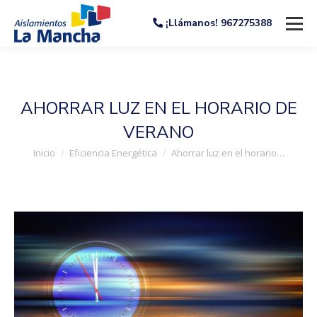
¡Llámanos! 967275388
AHORRAR LUZ EN EL HORARIO DE
VERANO
Estás aquí:
Inicio
Eficiencia Energética
Ahorrar luz en el horario…